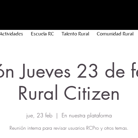
Actividades
Escuela RC
Talento Rural
Comunidad Rural
ón Jueves 23 de f
Rural Citizen
jue, 23 feb
  |  
En nuestra plataforma
Reunión interna para revisar usuarios RCPro y otros temas.