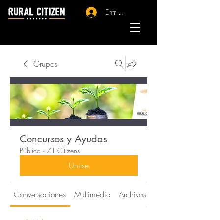
Entrar - Registro
Grupos
Concursos y Ayudas
Público
·
71 Citizens
Unirse
Conversaciones
Multimedia
Archivos
Citizens