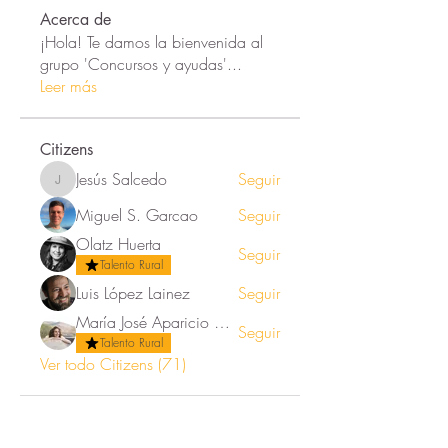
Acerca de
¡Hola! Te damos la bienvenida al
grupo 'Concursos y ayudas'
...
Leer más
Citizens
Jesús Salcedo
Seguir
Jesús Salcedo
Miguel S. Garcao
Seguir
Olatz Huerta
Seguir
Talento Rural
Luis López Lainez
Seguir
María José Aparicio Ortega
Seguir
Talento Rural
Ver todo Citizens (71)