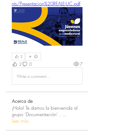
nts/Presentacion%20REALE-UC.pdf
2
2
0
7
Write a comment...
Acerca de
¡Hola! Te damos la bienvenida al
grupo 'Documentación' .
...
Leer más