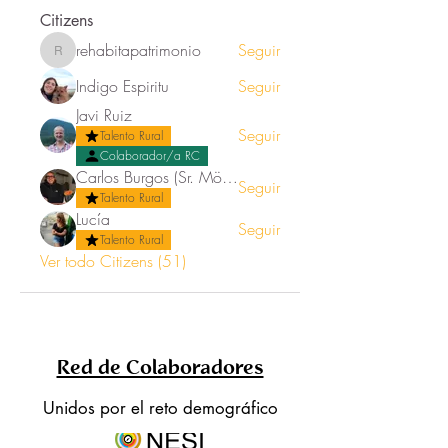
Citizens
rehabitapatrimonio
Seguir
rehabitapatrimonio
Indigo Espiritu
Seguir
Javi Ruiz
Seguir
Talento Rural
Colaborador/a RC
Carlos Burgos (Sr. Mörez)
Seguir
Talento Rural
Lucía
Seguir
Talento Rural
Ver todo Citizens (51)
Red de Colaboradores
Unidos por el reto demográfico