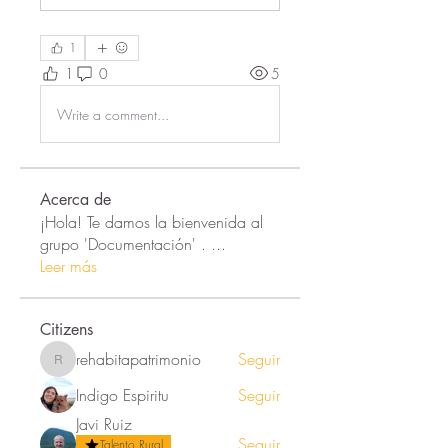
1
1
0
5
Write a comment...
Acerca de
¡Hola! Te damos la bienvenida al
grupo 'Documentación' .
...
Leer más
Citizens
rehabitapatrimonio
Seguir
rehabitapatrimonio
Indigo Espiritu
Seguir
Javi Ruiz
Seguir
Talento Rural