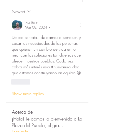
Newest
Javi Ruiz
Mar 08, 2024
•
De eso se trata...de darnos a conocer, y 
casar las necesidades de las personas 
que quieran un cambio de vida en lo 
rural con las soluciones tan diversas que 
ofrecen nuestros pueblos. Cada vez 
cobra más interés esta #nuevaruralidad 
que estamos construyendo en equipo.😍
Like
Show more replies
Acerca de
¡Hola! Te damos la bienvenida a La
Plaza del Pueblo, el gra
...
Leer más