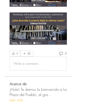
0
0
Write a comment...
Acerca de
¡Hola! Te damos la bienvenida a La
Plaza del Pueblo, el gra
...
Leer más