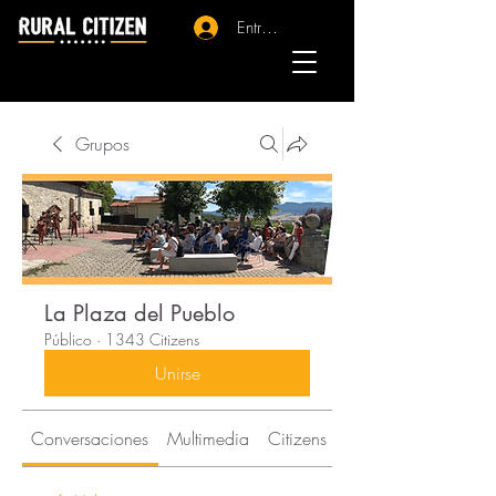
Entrar - Registro
Grupos
La Plaza del Pueblo
Público
·
1343 Citizens
Unirse
Conversaciones
Multimedia
Citizens
Acerca de