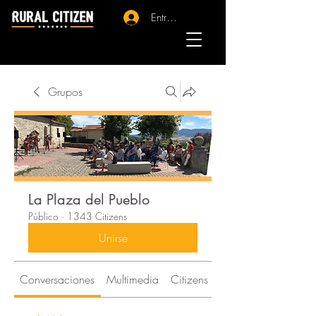
Entrar - Registro
Grupos
La Plaza del Pueblo
Público
·
1343 Citizens
Unirse
Conversaciones
Multimedia
Citizens
Acerca de