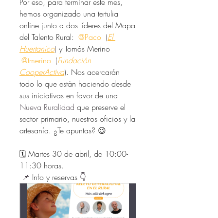
Por eso, para terminar este mes, 
hemos organizado una tertulia 
online junto a dos líderes del Mapa 
del Talento Rural: 
@Paco
 (
El 
Huertanic
o
) 
y Tomás Merino 
@tmerino
 (
Fundaci
ó
n 
CooperActiva
). Nos acercarán 
todo lo que están haciendo desde 
sus iniciativas en favor de una 
Nueva Ruralidad
 que preserve el 
sector primario, nuestros oficios y la 
artesanía. ¿Te apuntas? 😉
🗓️ Martes 30 de abril, de 10:00-
11:30 horas.
📌 
Info y reservas 
👇