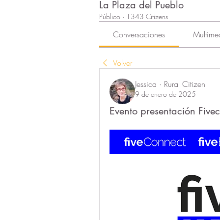
La Plaza del Pueblo
Público
·
1343 Citizens
Conversaciones
Multime
Volver
Jessica · Rural Citizen
9 de enero de 2025
Evento presentación Five