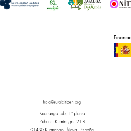
Financi
hola@ruralcitizen.org
Kuartango Lab, 1ª planta
Zuhatzu Kuartango, 21-B
01430 Kuartango, Álava - España