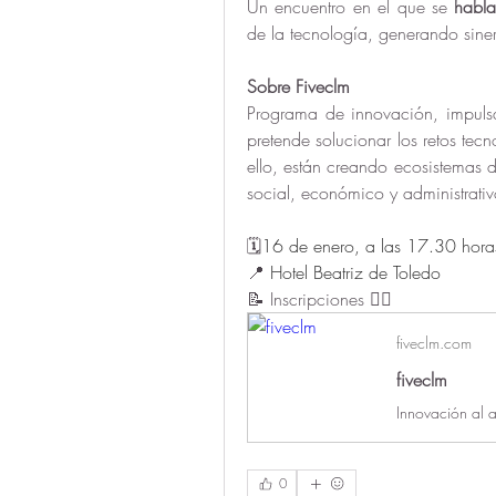
Un encuentro en el que se
 habla
de la tecnología, generando siner
Sobre Fiveclm
P
rograma de innovación, impulsa
pretende solucionar los retos tec
ello, están creando ecosistemas 
social, económico y administrativo 
🗓️
16 de enero, a las 17.30 hora
📍 
Hotel Beatriz de Toledo
📝 Inscripciones 👇🏻
fiveclm.com
fiveclm
0