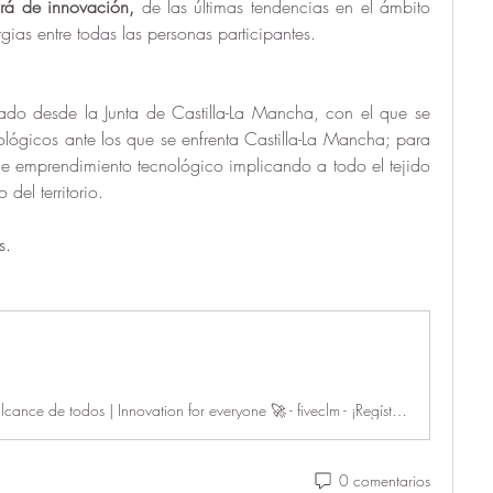
rá de innovación, 
de las últimas tendencias en el ámbito 
gias entre todas las personas participantes. 
do desde la Junta de Castilla-La Mancha, con el que se 
nológicos ante los que se enfrenta Castilla-La Mancha; para 
de emprendimiento tecnológico implicando a todo el tejido 
del territorio. 
s. 
Innovación al alcance de todos | Innovation for everyone 🚀 - fiveclm - ¡Regístrate ahora en el evento! ✅
0 comentarios