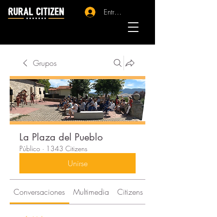
Entrar - Registro
Grupos
La Plaza del Pueblo
Público
·
1343 Citizens
Unirse
Conversaciones
Multimedia
Citizens
Acerca de