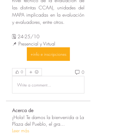
nivel técnico de la evaluación de 
las distintas CCAA), unidades del 
MAPA implicadas en la evaluación 
y evaluadores, entre otros.
🗓️ 24-25/10 
📌 Presencial y Virtual 
+info e inscripciones
0
0
Write a comment...
Acerca de
¡Hola! Te damos la bienvenida a La
Plaza del Pueblo, el gra
...
Leer más