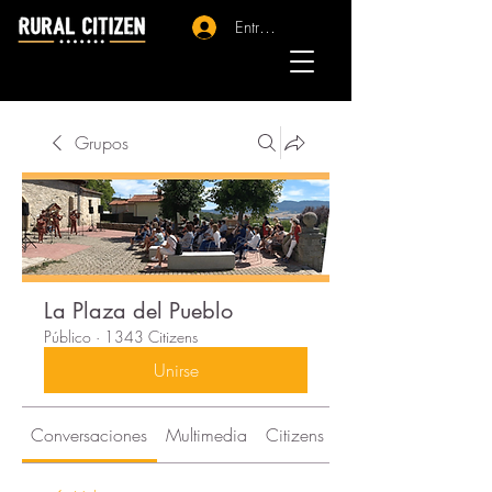
Entrar - Registro
Grupos
La Plaza del Pueblo
Público
·
1343 Citizens
Unirse
Conversaciones
Multimedia
Citizens
Acerca de