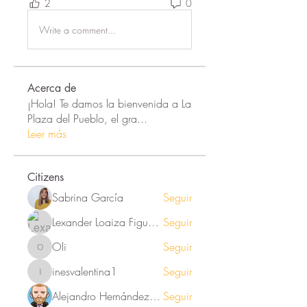
2
0
Write a comment...
Acerca de
¡Hola! Te damos la bienvenida a La
Plaza del Pueblo, el gra
...
Leer más
Citizens
Sabrina García
Seguir
Lexander Loaiza Figueroa
Seguir
Oli
Seguir
Oli
inesvalentina1
Seguir
inesvalentina1
Alejandro Hernández Renner
Seguir