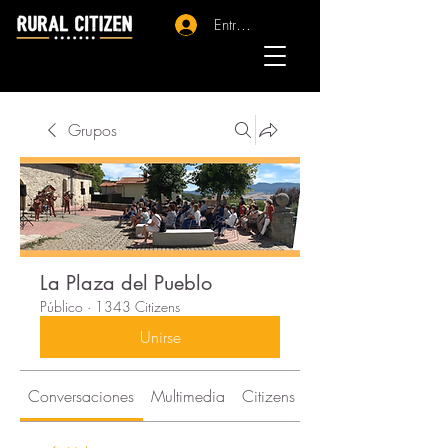
Entrar - Registro
Grupos
La Plaza del Pueblo
Público
·
1343 Citizens
Unirse
Conversaciones
Multimedia
Citizens
Acerca de