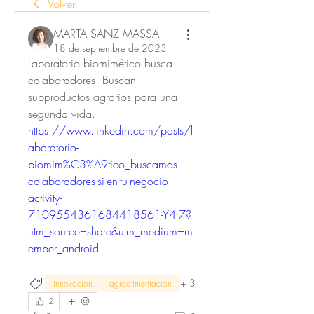
Volver
MARTA SANZ MASSA
18 de septiembre de 2023
Laboratorio biomimético busca 
colaboradores. Buscan 
subproductos agrarios para una 
segunda vida.
https://www.linkedin.com/posts/l
aboratorio-
biomim%C3%A9tico_buscamos-
colaboradores-si-en-tu-negocio-
activity-
7109554361684418561-Y4r7?
utm_source=share&utm_medium=m
ember_android
+
3
innovación
agroalimentación
2