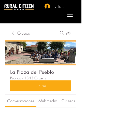
Entrar - Registro
Grupos
La Plaza del Pueblo
Público
·
1343 Citizens
Unirse
Conversaciones
Multimedia
Citizens
Acerca de