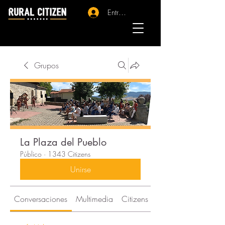
Entrar - Registro
Grupos
La Plaza del Pueblo
Público
·
1343 Citizens
Unirse
Conversaciones
Multimedia
Citizens
Acerca de