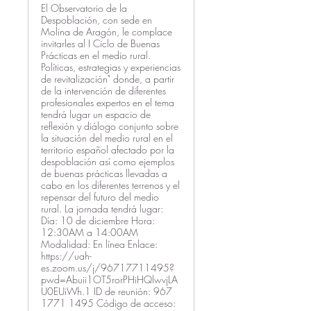
El Observatorio de la
Despoblación, con sede en
Molina de Aragón, le complace
invitarles al I Ciclo de Buenas
Prácticas en el medio rural.
Políticas, estrategias y experiencias
de revitalización" donde, a partir
de la intervención de diferentes
profesionales expertos en el tema
tendrá lugar un espacio de
reflexión y diálogo conjunto sobre
la situación del medio rural en el
territorio español afectado por la
despoblación así como ejemplos
de buenas prácticas llevadas a
cabo en los diferentes terrenos y el
repensar del futuro del medio
rural. La jornada tendrá lugar:
Día: 10 de diciembre Hora:
12:30AM a 14:00AM
Modalidad: En línea Enlace:
https://uah-
es.zoom.us/j/96717711495?
pwd=Abuii1OT5rorPHiHQlwvjLA
U0EUiWh.1 ID de reunión: 967
1771 1495 Código de acceso: