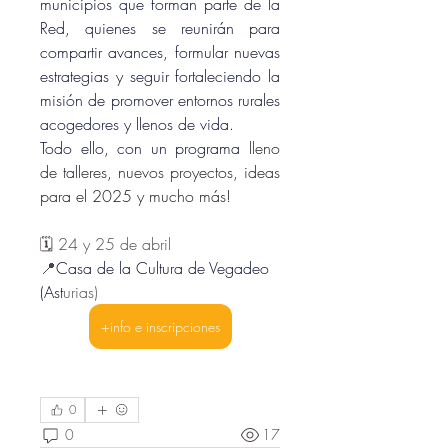
municipios que forman parte de la 
Red, quienes se reunirán para 
compartir avances, formular nuevas 
estrategias y seguir fortaleciendo la 
misión de promover entornos rurales 
acogedores y llenos de vida.
Todo ello, con un program
a 
lleno 
de talleres, nuevos proyectos, ideas 
para el 2025 y mucho más!
🗓️ 24 y 25 de abril
📍
Casa de la Cultura de Vegadeo
(Ast
urias)
+info e inscripciones
0
0
17