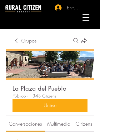
Entrar - Registro
Grupos
La Plaza del Pueblo
Público
·
1343 Citizens
Unirse
Conversaciones
Multimedia
Citizens
Acerca de