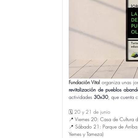
Fundación Vital
 organiza unas jor
revitalización de pueblos aban
actividades 
30x30
, que cuenta c
🗓️ 20 y 21 de junio
📍 
Viernes 20: Casa de Cultura d
📍 
Sábado 21: 
Parque de Arriba,
Yernes y Tameza)