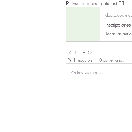
📝 Inscripciones (gratuitas) 👇🏻
docs.google.c
Inscripcione
1
1 reacción
0 comentarios
Write a comment...