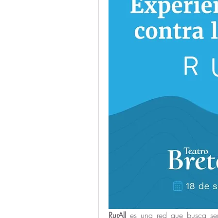
RurAll
 es una red que busca ser u