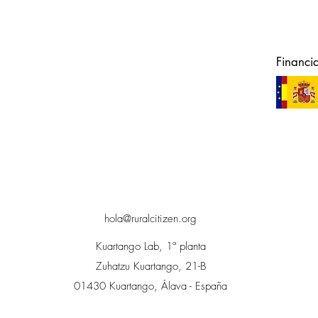
Financi
hola@ruralcitizen.org
Kuartango Lab, 1ª planta
Zuhatzu Kuartango, 21-B
01430 Kuartango, Álava - España