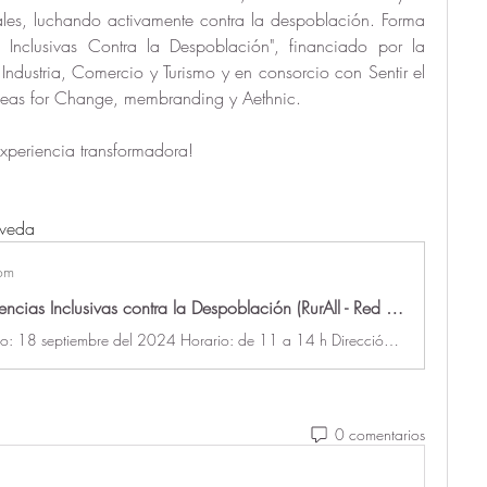
rales, luchando activamente contra la despoblación. Forma 
s Inclusivas Contra la Despoblación", financiado por la 
Industria, Comercio y Turismo y en consorcio con Sentir el 
deas for Change, membranding y Aethnic.
experiencia transformadora!
lveda
om
Evento Experiencias Inclusivas contra la Despoblación (RurAll - Red de Experiencias Turísticas Rurales Regenerativas )
Fecha del evento: 18 septiembre del 2024 Horario: de 11 a 14 h Dirección del evento: Teatro Bretón C. Fernán González, 4, 40300 Sepúlveda, Segovia Cualquier pregunta ponte en contacto con nosotros: mada@aethnic.org Sigue a RurAll en https://www.instagram.com/rurall_tur/
0 comentarios