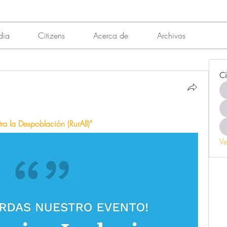
dia
Citizens
Acerca de
Archivos
Ci
tra la Despoblación (RurAll)"
Ve