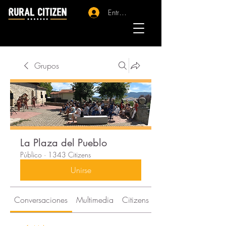
Entrar - Registro
Grupos
La Plaza del Pueblo
Público
·
1343 Citizens
Unirse
Conversaciones
Multimedia
Citizens
Acerca de