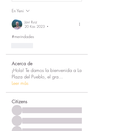
En Yeni
Javi Ruiz
20 Kas 2023
•
#merindades
Beğen
Acerca de
¡Hola! Te damos la bienvenida a La
Plaza del Pueblo, el gra
...
Leer más
Citizens