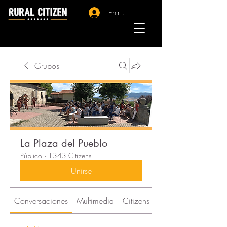
Entrar - Registro
Grupos
La Plaza del Pueblo
Público
·
1343 Citizens
Unirse
Conversaciones
Multimedia
Citizens
Acerca de