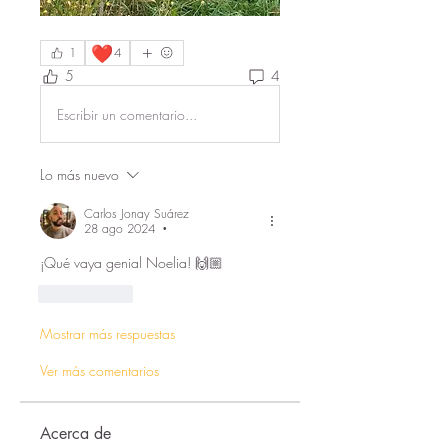
❤️
1
4
5
4
Escribir un comentario...
Lo más nuevo
Carlos Jonay Suárez
28 ago 2024
•
¡Qué vaya genial Noelia! 🙌🏼
Me gusta
Mostrar más respuestas
Ver más comentarios
Acerca de