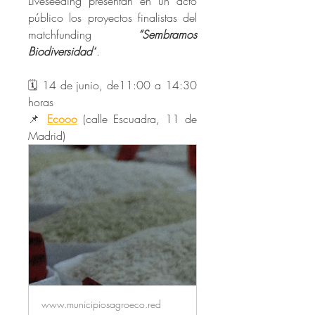
Liveseeding presentan en un acto 
público los proyectos finalistas del 
matchfunding 
“Sembramos 
Biodiversidad“
.
🗓️ 
14 de junio, de11:00 a 14:30 
horas
📌 
Ecooo
 (calle Escuadra, 11 de 
Madrid)
www.municipiosagroeco.red