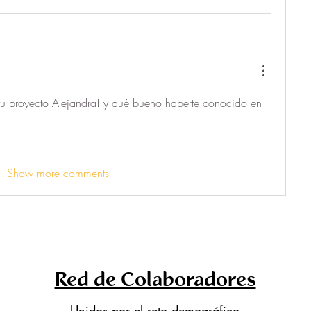
tu proyecto Alejandra! y qué bueno haberte conocido en 
Show more comments
Red de Colaboradores
Unidos por el reto demográfico