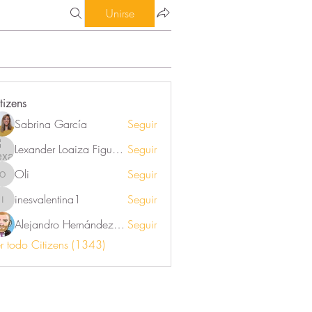
Unirse
tizens
Sabrina García
Seguir
Lexander Loaiza Figueroa
Seguir
Oli
Seguir
Oli
inesvalentina1
Seguir
inesvalentina1
Alejandro Hernández Renner
Seguir
r todo Citizens (1343)