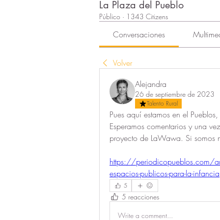
La Plaza del Pueblo
Público
·
1343 Citizens
Conversaciones
Multime
Volver
Alejandra
26 de septiembre de 2023
Talento Rural
Pues aquí estamos en el Pueblos, 
Esperamos comentarios y una vez m
proyecto de LaWawa. Si somos 
https://periodicopueblos.com/ar
espacios-publicos-para-la-infancia
5
5 reacciones
Write a comment...