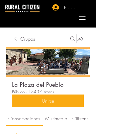
Entrar - Registro
Grupos
La Plaza del Pueblo
Público
·
1343 Citizens
Unirse
Conversaciones
Multimedia
Citizens
Acerca de