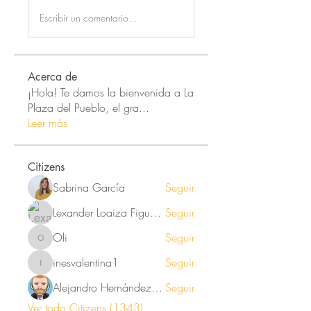
Escribir un comentario...
Acerca de
¡Hola! Te damos la bienvenida a La
Plaza del Pueblo, el gra
...
Leer más
Citizens
Sabrina García
Seguir
Lexander Loaiza Figueroa
Seguir
Oli
Seguir
Oli
inesvalentina1
Seguir
inesvalentina1
Alejandro Hernández Renner
Seguir
Ver todo Citizens (1343)