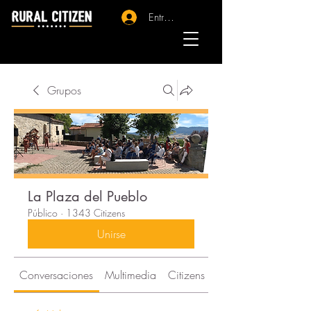
Entrar - Registro
Grupos
La Plaza del Pueblo
Público
·
1343 Citizens
Unirse
Conversaciones
Multimedia
Citizens
Acerca de