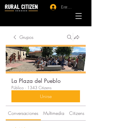
Entrar - Registro
Grupos
La Plaza del Pueblo
Público
·
1343 Citizens
Unirse
Conversaciones
Multimedia
Citizens
Acerca de