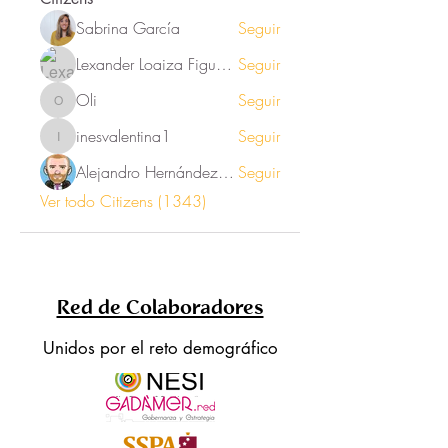
Sabrina García
Seguir
Lexander Loaiza Figueroa
Seguir
Oli
Seguir
Oli
inesvalentina1
Seguir
inesvalentina1
Alejandro Hernández Renner
Seguir
Ver todo Citizens (1343)
Red de Colaboradores
Unidos por el reto demográfico