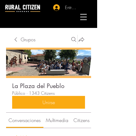
Entrar - Registro
Grupos
La Plaza del Pueblo
Público
·
1343 Citizens
Unirse
Conversaciones
Multimedia
Citizens
Acerca de