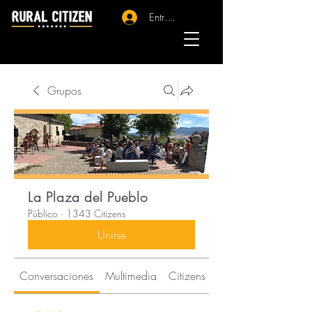
Entrar - Registro
Grupos
La Plaza del Pueblo
Público
·
1343 Citizens
Unirse
Conversaciones
Multimedia
Citizens
Acerca de