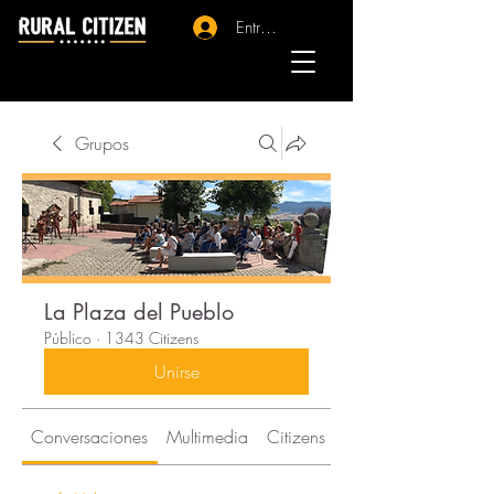
Entrar - Registro
Grupos
La Plaza del Pueblo
Público
·
1343 Citizens
Unirse
Conversaciones
Multimedia
Citizens
Acerca de