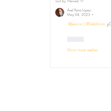
Sort by:
Newest
Áxel Pena López
May 04, 2023
•
@Jessica | @Selphinia
 ¿C
Like
Show more replies