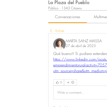
La Plaza del Pueblo
Público
·
1343 Citizens
Conversaciones
Multime
Volver
MARTA SANZ MASSA
27 de abril de 2023
https://www.linkedin.com/posts/
emprendimientorural-activity-
utm_source=share&utm_medium=
0
Write a comment...