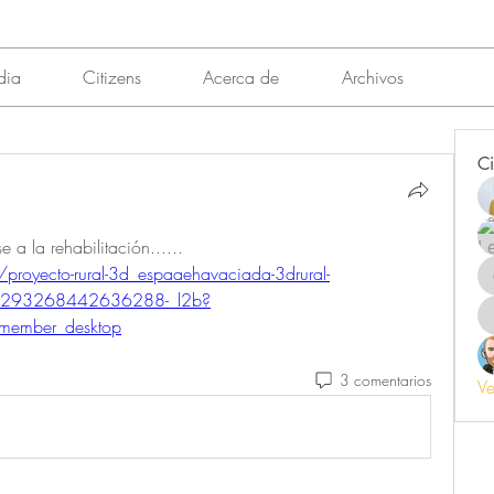
dia
Citizens
Acerca de
Archivos
Ci
Qué bueno!! Si pudiera extenderse a la rehabilitación...... 
proyecto-rural-3d_espaaehavaciada-3drural-
7057293268442636288-_l2b?
member_desktop
3 comentarios
Ve