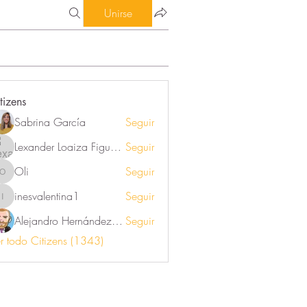
Unirse
tizens
Sabrina García
Seguir
Lexander Loaiza Figueroa
Seguir
Oli
Seguir
Oli
inesvalentina1
Seguir
inesvalentina1
Alejandro Hernández Renner
Seguir
r todo Citizens (1343)