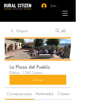
Entrar - Registro
Grupos
La Plaza del Pueblo
Público
·
1343 Citizens
Unirse
Conversaciones
Multimedia
Citizens
Acerca de