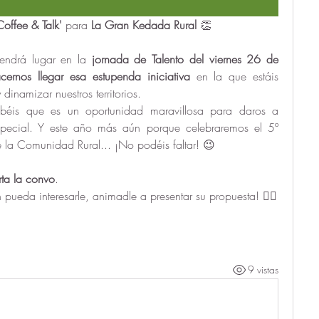
Coffee & Talk'
 para 
La Gran Kedada Rural
 👏
tendrá lugar en la 
jornada de Talento del viernes 26 de 
rnos llegar esa estupenda iniciativa 
en la que estáis 
dinamizar nuestros territorios. 
abéis que es un oportunidad maravillosa para daros a 
special. Y este año más aún porque celebraremos 
el 5º 
e la Comunidad Rural... ¡No podéis faltar! 😉
rta la convo
.
 pueda interesarle, animadle a presentar su propuesta! 👇🏻
9 vistas