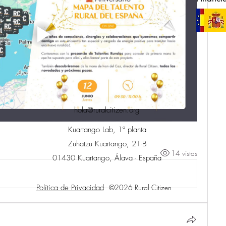
hola@ruralcitizen.org
Kuartango Lab, 1ª planta
Zuhatzu Kuartango, 21-B
14 vistas
01430 Kuartango, Álava - España
Política de Privacidad
©2026 Rural Citizen