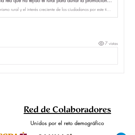
Nace Redtur, la red que ha tejido el rural para aunar la promoción de un turismo con alma - EFE
El empuje del turismo rural y el interés creciente de los ciudadanos por este tipo de ocio ha llevado a crear una red estatal, Redtur.
7 vistas
Red de Colaboradores
Unidos por el reto demográfico