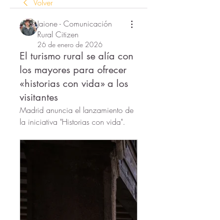
Volver
Jaione - Comunicación
Rural Citizen
26 de enero de 2026
El turismo rural se alía con
los mayores para ofrecer
«historias con vida» a los
visitantes
Madrid anuncia el lanzamiento de 
la iniciativa "Historias con vida".