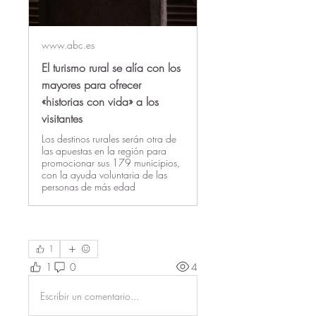
www.abc.es
El turismo rural se alía con los
mayores para ofrecer
«historias con vida» a los
visitantes
Los destinos rurales serán otra de
las apuestas en la región para
promocionar sus 179 municipios,
con la ayuda voluntaria de las
personas de más edad
1
1
0
4
Escribir un comentario...