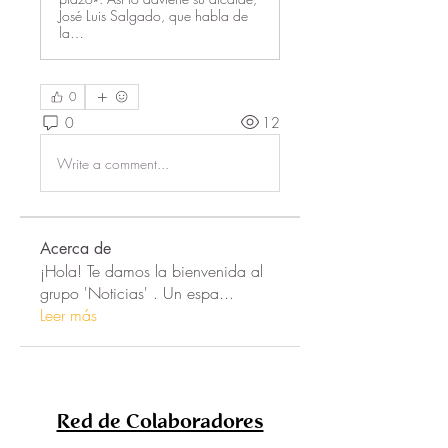
José Luis Salgado, que habla de
la…
0
0
12
Write a comment...
Acerca de
¡Hola! Te damos la bienvenida al
grupo 'Noticias' . Un espa
...
Leer más
Red de Colaboradores