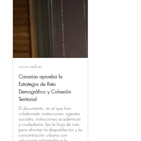
www.redr.es
Canarias aprueba la
Estrategia de Reto
Demográfico y Cohesión
Territorial
El documento, en el que han
colaborado instituciones, agentes
sociales, instituciones académicas
y ciudadanía, fija la hoja de ruta
para afrontar la despoblación y la
concentración urbana con
soluciones adaptadas a la