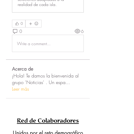
realidad de cada isla.
0
0
6
Write a comment...
Acerca de
¡Hola! Te damos la bienvenida al
grupo 'Noticias' . Un espa
...
Leer más
Red de Colaboradores
Unidos por el reto demográfico