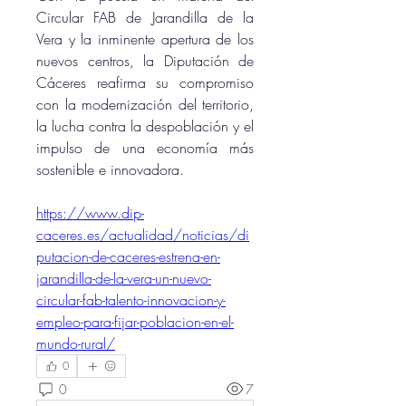
Circular FAB de Jarandilla de la 
Vera y la inminente apertura de los 
nuevos centros, la Diputación de 
Cáceres reafirma su compromiso 
con la modernización del territorio, 
la lucha contra la despoblación y el 
impulso de una economía más 
sostenible e innovadora.
https://www.dip-
caceres.es/actualidad/noticias/di
putacion-de-caceres-estrena-en-
jarandilla-de-la-vera-un-nuevo-
circular-fab-talento-innovacion-y-
empleo-para-fijar-poblacion-en-el-
mundo-rural/
0
0
7