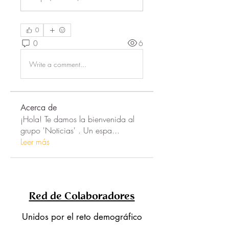
0
0
6
Write a comment...
Acerca de
¡Hola! Te damos la bienvenida al
grupo 'Noticias' . Un espa
...
Leer más
Red de Colaboradores
Unidos por el reto demográfico