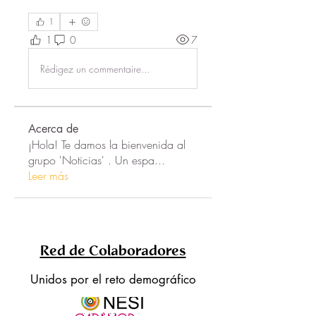
1
1
0
7
Rédigez un commentaire...
Acerca de
¡Hola! Te damos la bienvenida al
grupo 'Noticias' . Un espa
...
Leer más
Red de Colaboradores
Unidos por el reto demográfico