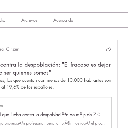
dia
Archivos
Acerca de
al Citizen
 contra la despoblación: "El fracaso es dejar
o ser quienes somos"
es, los que cuentan con menos de 10.000 habitantes son 
 al 19,6% de los españoles.
es
El talento rural que lucha contra la despoblaciÃ³n de mÃ¡s de 7.000 municipios espaÃ±oles: "El verdadero fracaso es dejar morir aquello que nos hizo ser quienes somos"
"Madrid nos trajo proyecciÃ³n profesional, pero tambiÃ©n nos robÃ³ el propÃ³sito", lamenta Zulema Herrero (47 aÃ±os), despuÃ©s de que ella y su esposo Ãlvaro Magdaleno...