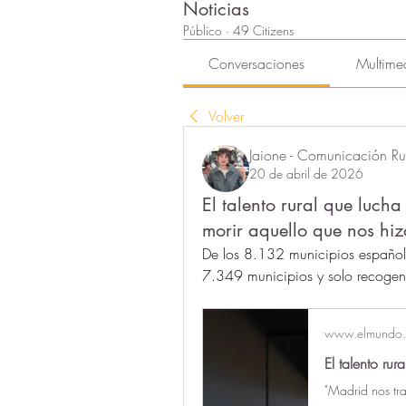
Noticias
Público
·
49 Citizens
Conversaciones
Multime
Volver
Jaione - Comunicación Rur
20 de abril de 2026
El talento rural que lucha
morir aquello que nos hiz
De los 8.132 municipios español
7.349 municipios y solo recogen
www.elmundo.