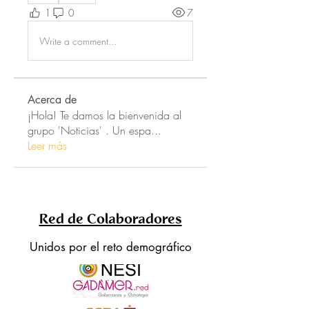
1
0
7
Write a comment...
Acerca de
¡Hola! Te damos la bienvenida al
grupo 'Noticias' . Un espa
...
Leer más
Red de Colaboradores
Unidos por el reto demográfico