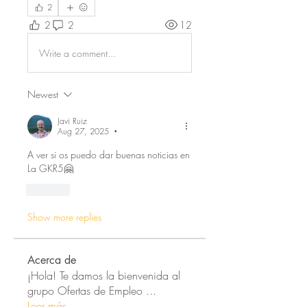
2
2
2
12
Write a comment...
Newest
Javi Ruiz
Aug 27, 2025
•
A ver si os puedo dar buenas noticias en 
La GKR5🤗
Like
Show more replies
Acerca de
¡Hola! Te damos la bienvenida al
grupo Ofertas de Empleo
...
Leer más