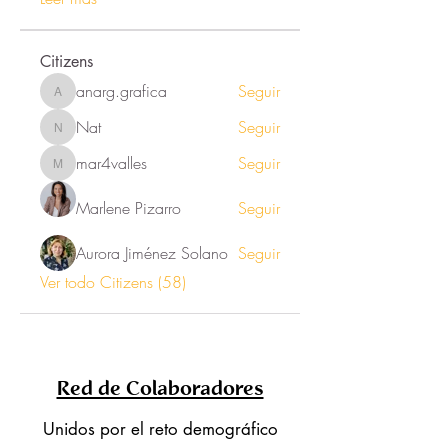
Citizens
anarg.grafica
Seguir
anarg.grafica
Nat
Seguir
Nat
mar4valles
Seguir
mar4valles
Marlene Pizarro
Seguir
Aurora Jiménez Solano
Seguir
Ver todo Citizens (58)
Red de Colaboradores
Unidos por el reto demográfico