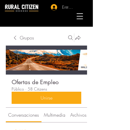
Entrar - Registro
Grupos
Ofertas de Empleo
Público
·
58 Citizens
Unirse
Conversaciones
Multimedia
Archivos
Citizens