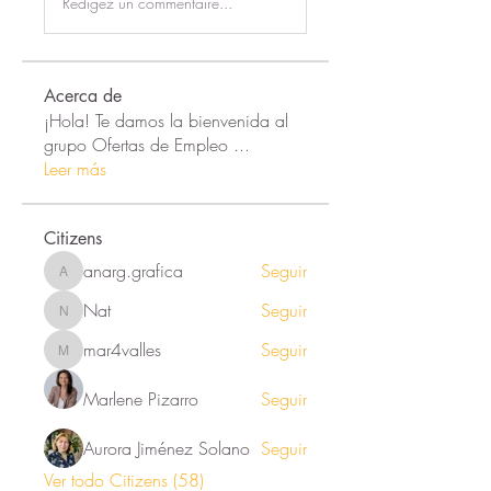
Rédigez un commentaire...
Acerca de
¡Hola! Te damos la bienvenida al
grupo Ofertas de Empleo
...
Leer más
Citizens
anarg.grafica
Seguir
anarg.grafica
Nat
Seguir
Nat
mar4valles
Seguir
mar4valles
Marlene Pizarro
Seguir
Aurora Jiménez Solano
Seguir
Ver todo Citizens (58)