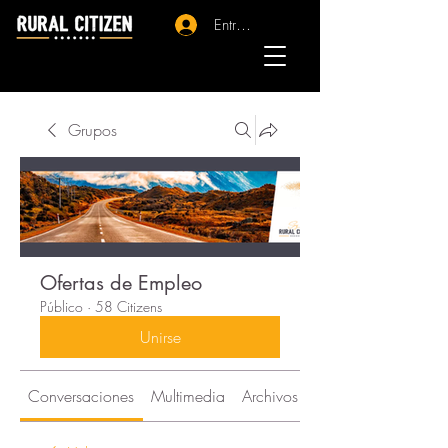
Entrar - Registro
Grupos
Ofertas de Empleo
Público
·
58 Citizens
Unirse
Conversaciones
Multimedia
Archivos
Citizens