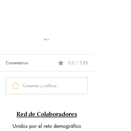
Comentarios
0.0 / 5 (0)
El proyecto más 
Comentar y calificar...
DigitalizaciONG: el
programa que permite a
las asociaciones pasar del
OFF al ON
Red de Colaboradores
Unidos por el reto demográfico