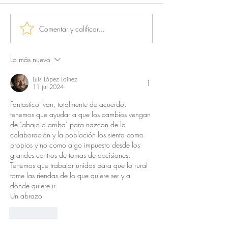
Comentar y calificar...
La Nueva Ruralidad
La innovación rur
Insular: sembrando futuro
abre paso, un a
desde las Islas
desde Ponferrad
Lo más nuevo
Luis López Lainez
11 jul 2024
Fantastico Ivan, totalmente de acuerdo, 
tenemos que ayudar a que los cambios vengan 
de "abajo a arriba" para nazcan de la 
colaboración y la población los sienta como 
propios y no como algo impuesto desde los 
grandes centros de tomas de decisiones. 
Tenemos que trabajar unidos para que lo rural 
tome las riendas de lo que quiere ser y a 
donde quiere ir.
Un abrazo
Me gusta