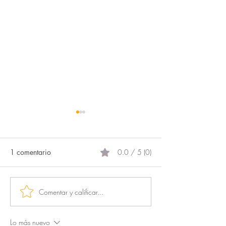
1 comentario
0.0 / 5 (0)
El proyecto más 
Comentar y calificar...
DigitalizaciONG: el
programa que permite a
las asociaciones pasar del
Lo más nuevo