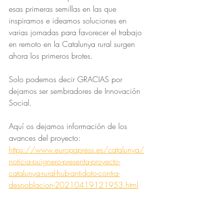
esas primeras semillas en las que 
inspiramos e ideamos soluciones en 
varias jornadas para favorecer el trabajo 
en remoto en la Catalunya rural surgen 
ahora los primeros brotes.
Solo podemos decir GRACIAS por 
dejarnos ser sembradores de Innovación 
Social.
Aquí os dejamos información de los 
avances del proyecto:
https://www.europapress.es/catalunya/
noticia-puignero-presenta-proyecto-
catalunya-rural-hub-antidoto-contra-
despoblacion-20210419121953.html