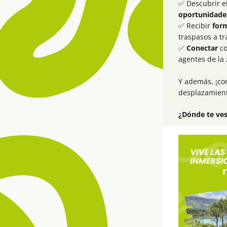
✅ Descubrir e
oportunidades
✅ Recibir 
for
traspasos a t
✅ 
Conectar
 c
agentes de la 
Y además, ¡co
desplazamiento
¿Dónde te ves