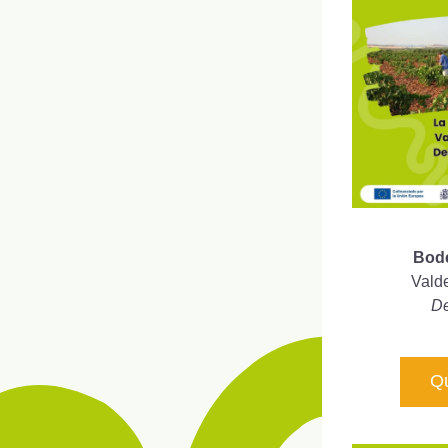
Bode
Vald
De
Qu