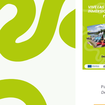
Pa
De