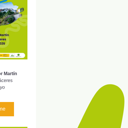
r Martín
Cáceres
ayo
rme