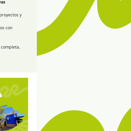
as 
royectos y 
os con 
 completa, 