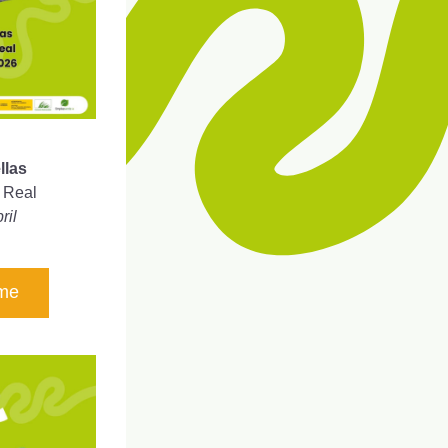
llas
 Real
ril
rme