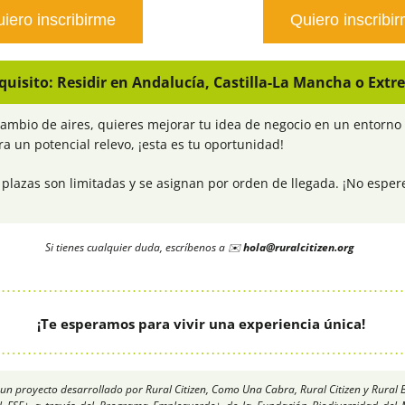
iero inscribirme
Quiero inscribi
quisito: Residir en Andalucía, Castilla-La Mancha o Ext
ambio de aires, quieres mejorar tu idea de negocio en un entorno 
a un potencial relevo, ¡esta es tu oportunidad! 
 plazas son limitadas y se asignan por orden de llegada. ¡No espere
Si tienes cualquier duda, escríbenos a ✉️ 
hola@ruralcitizen.org
¡Te esperamos para vivir una experiencia única!
n proyecto desarrollado por Rural Citizen, Como Una Cabra, Rural Citizen y Rural Bri