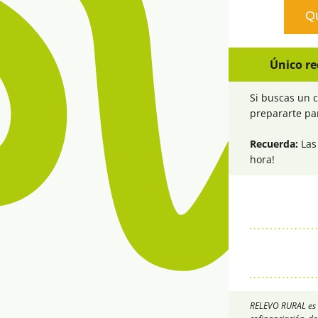
Qu
Único re
Si buscas un c
prepararte par
Recuerda:
 Las
hora!
RELEVO RURAL es u