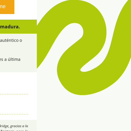
rme
remadura.
auténtico o 
s a última 
dge, gracias a la 