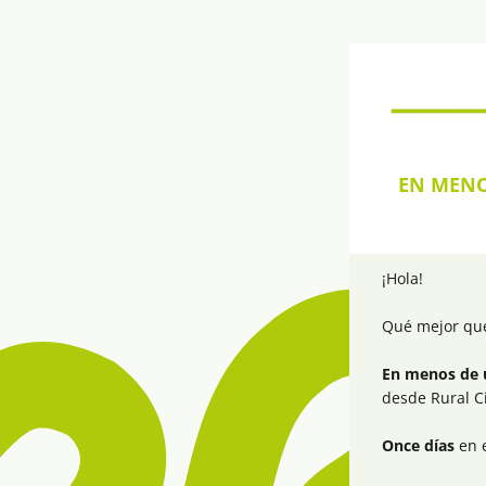
EN MENO
¡Hola!
Qué mejor que
En menos de 
desde Rural C
Once días 
en e