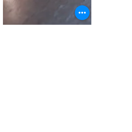
Paula Torrens Madrigal
2 min de lectura
Digitalización ética. Poner a