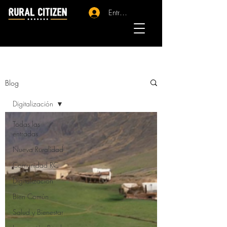
Entrar - Registro
Blog
Digitalización
Todas las
entradas
Nueva Ruralidad
Comunidad RC
Digitalización
Bien Común
Salud y Bienestar