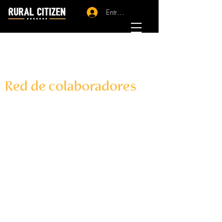
Entrar - Registro
Red de colaboradores
Rural Citizen entiende el trabajo de
puesta en valor del mundo rural en
clave de inteligencia colectiva y
colaboración. Una cooperación
radical que nos permite construir
lazos tanto con organizaciones
afines en objetivos como con eso
que tradicionalmente se llama "la