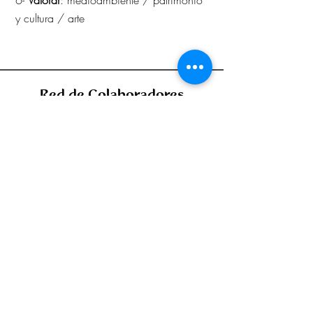
6-
Valorar
: medioambiente / patrimonio
y cultura / arte
Red de Colaboradores
Unidos por el reto demográfico