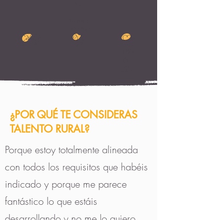
0
Impacto
generado
180
00
Personas
beneficiadas
¿POR QUÉ TE CONSIDERAS
TALENTO RURAL?
Porque estoy totalmente alineada
con todos los requisitos que habéis
indicado y porque me parece
fantástico lo que estáis
desarrollando y no me lo quiero