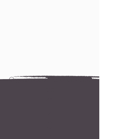
Organizaciones colaboradoras
Municipios
impactados
200
2
0